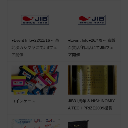
●Event Info●22/11/16～ 泉
●Event Info●26/4/9～ 京阪
北タカシマヤにてJIBフェ
百貨店守口店にてJIBフェ
ア開催
ア開催！
コインケース
JIB31周年 & NISHINOMIY
A TECH PRIZE2009授賞