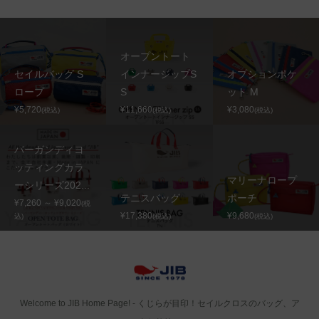
オープントート
セイルバッグ S
インナージップS
オプションポケ
ロープ
S
ット M
¥5,720
¥11,660
¥3,080
(税込)
(税込)
(税込)
バーガンディヨ
ッティングカラ
マリーナロープ
ーシリーズ202...
テニスバッグ
ポーチ
¥7,260 ～ ¥9,020
(税
¥17,380
¥9,680
込)
(税込)
(税込)
Welcome to JIB Home Page! ‐ くじらが目印！セイルクロスのバッグ、ア