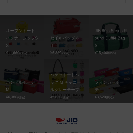
オープントート
JIB 80’s Series R
インナージップS
セイルバッグネ
ound Duffle Bag
S
オ
S
¥11,660
¥6,380
¥15,400
(税込)
(税込)
(税込)
バケツトートバ
ハンドルポーチ
ッグ M チャコー
フィンガーポー
M
ルグレーテープ
チ
¥6,380
¥5,830
¥3,520
(税込)
(税込)
(税込)