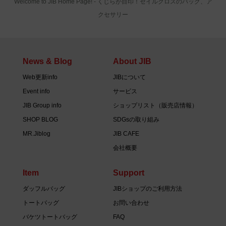
Welcome to JIB Home Page! ‐ くじらが目印！セイルクロスのバッグ、ア
クセサリー
News & Blog
About JIB
Web更新info
JIBについて
Event info
サービス
JIB Group info
ショップリスト（販売店情報）
SHOP BLOG
SDGsの取り組み
MR.Jiblog
JIB CAFE
会社概要
Item
Support
ダッフルバッグ
JIBショップのご利用方法
トートバッグ
お問い合わせ
バケツトートバッグ
FAQ