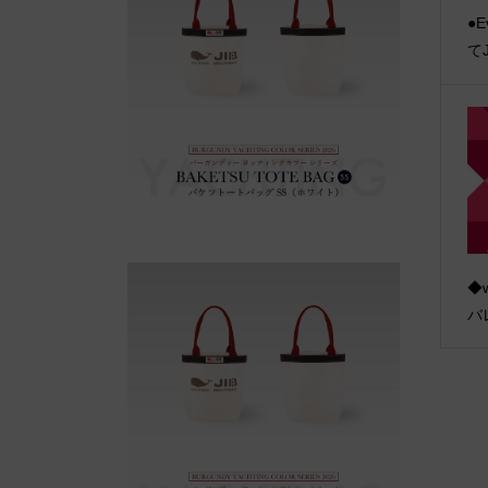
●E
て
◆
バ