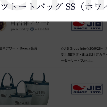
治体アワード Bronze受賞
☆JIB Group Info☆20/9/28~
要】JIB本店・船坂店限定カラ
ーダーサービス休止...