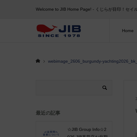
Welcome to JIB Home Page! ‐ くじらが
Home
webimage_2606_burgundy-yachting2026_bk
最近の記事
☆JIB Group Info☆2
026 JIB直営店お盆期