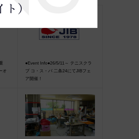
【重
●Event Info●26/5/11～ テニスクラ
ーオ
ブ コ・ス・パ 二条24にてJIBフェ
ア開催！