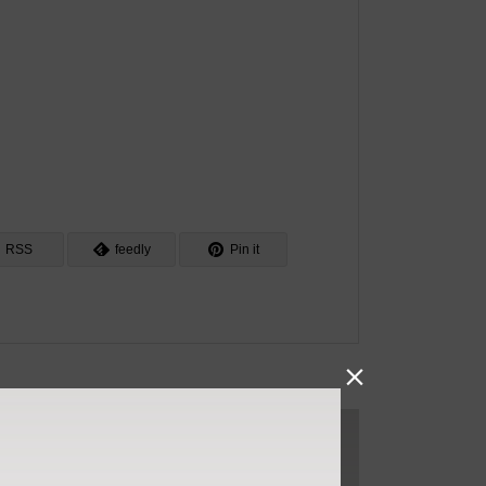
RSS
feedly
Pin it
