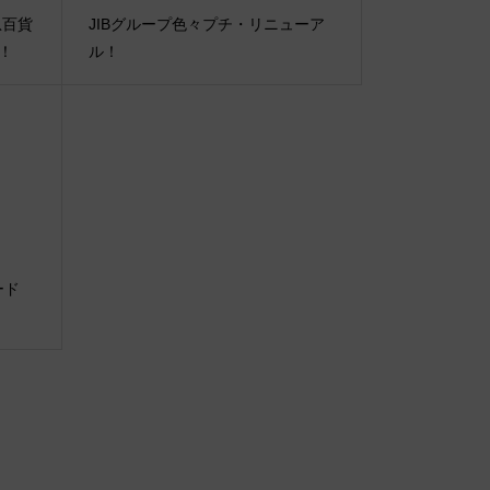
田急百貨
JIBグループ色々プチ・リニューア
催！
ル！
ソード