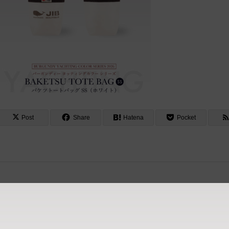
Post
Share
Hatena
Pocket