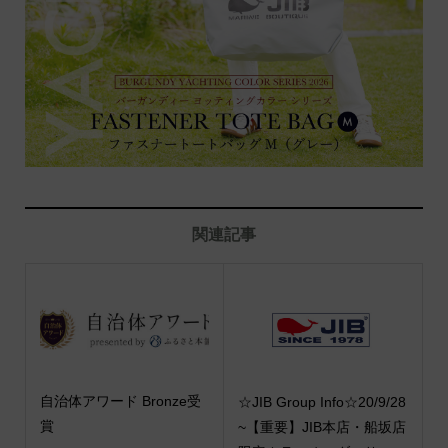
関連記事
自治体アワード Bronze受
☆JIB Group Info☆20/9/28
賞
~【重要】JIB本店・船坂店