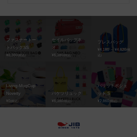
ファスナートー
セイルバッグネ
プレスバッグ
トバッグSS
オ
¥4,180 ～ ¥4,620
(税
¥8,360
¥6,380
(税込)
(税込)
込)
Living-MugCup
バリットポシェ
Novelty
バケツリュック
ット S
¥0
¥6,380
¥2,860
(税込)
(税込)
(税込)