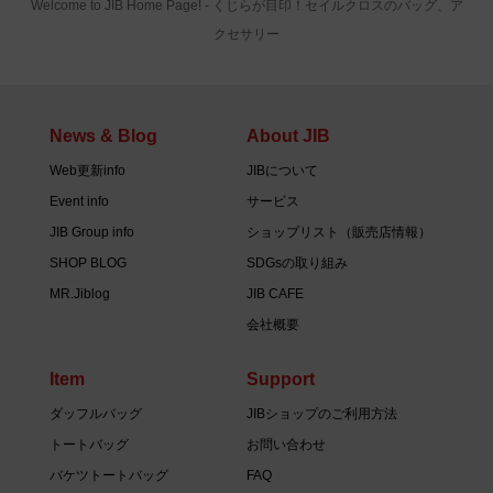
Welcome to JIB Home Page! ‐ くじらが目印！セイルクロスのバッグ、ア
クセサリー
News & Blog
About JIB
Web更新info
JIBについて
Event info
サービス
JIB Group info
ショップリスト（販売店情報）
SHOP BLOG
SDGsの取り組み
MR.Jiblog
JIB CAFE
会社概要
Item
Support
ダッフルバッグ
JIBショップのご利用方法
トートバッグ
お問い合わせ
バケツトートバッグ
FAQ