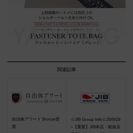
関連記事
自治体アワード Bronze受
☆JIB Group Info☆20/9/28
賞
~【重要】JIB本店・船坂店