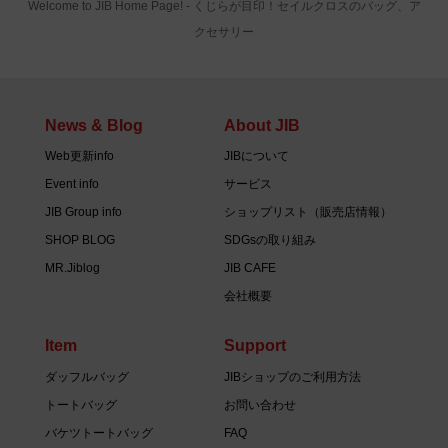
Welcome to JIB Home Page! ‐ くじらが目印！セイルクロスのバッグ、ア
クセサリー
News & Blog
About JIB
Web更新info
JIBについて
Event info
サービス
JIB Group info
ショップリスト（販売店情報）
SHOP BLOG
SDGsの取り組み
MR.Jiblog
JIB CAFE
会社概要
Item
Support
ダッフルバッグ
JIBショップのご利用方法
トートバッグ
お問い合わせ
バケツトートバッグ
FAQ