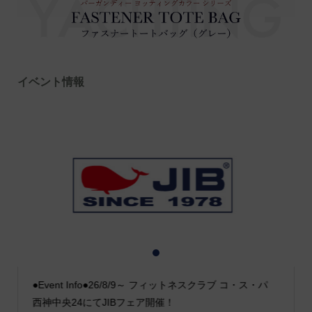
イベント情報
1
2
3
●Event Info●26/8/9～ フィットネスクラブ コ・ス・パ
西神中央24にてJIBフェア開催！