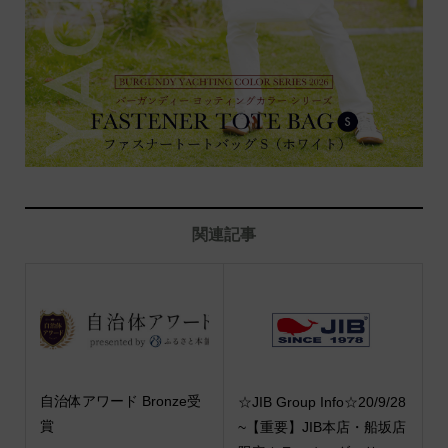
関連記事
自治体アワード Bronze受
☆JIB Group Info☆20/9/28
賞
~【重要】JIB本店・船坂店