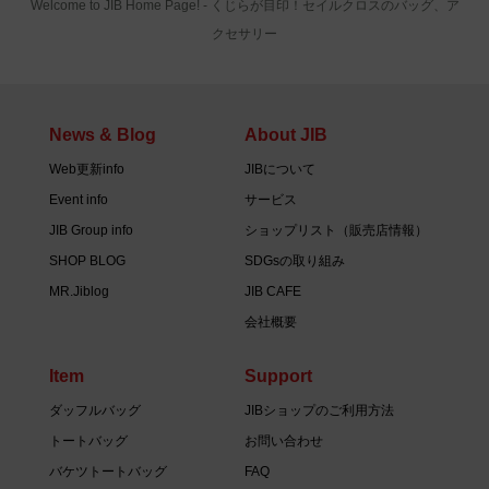
Welcome to JIB Home Page! ‐ くじらが目印！セイルクロスのバッグ、ア
クセサリー
News & Blog
About JIB
Web更新info
JIBについて
Event info
サービス
JIB Group info
ショップリスト（販売店情報）
SHOP BLOG
SDGsの取り組み
MR.Jiblog
JIB CAFE
会社概要
Item
Support
ダッフルバッグ
JIBショップのご利用方法
トートバッグ
お問い合わせ
バケツトートバッグ
FAQ