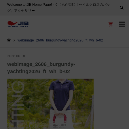
Welcome to JIB Home Page! ‐ くじらが目印！セイルクロスのバッ
グ、アクセサリー


webimage_2606_burgundy-yachting2026_ft_wh_b-02
2026.06.18
webimage_2606_burgundy-
yachting2026_ft_wh_b-02