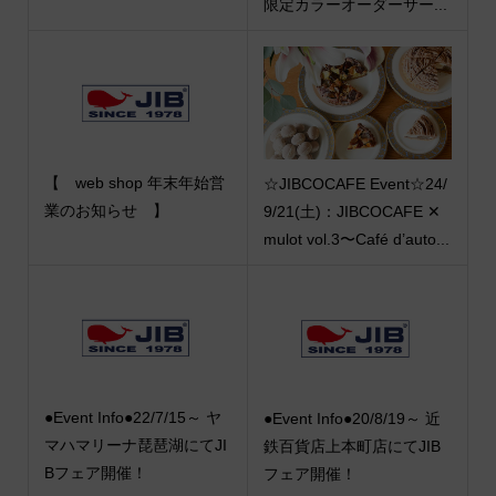
限定カラーオーダーサー...
【 web shop 年末年始営
☆JIBCOCAFE Event☆24/
業のお知らせ 】
9/21(土)：JIBCOCAFE ✕
mulot vol.3〜Café d’auto...
●Event Info●22/7/15～ ヤ
●Event Info●20/8/19～ 近
マハマリーナ琵琶湖にてJI
鉄百貨店上本町店にてJIB
Bフェア開催！
フェア開催！