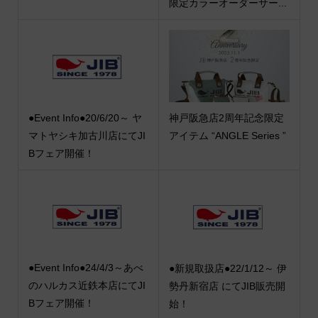
限定カラーオーダーサー...
●Event Info●20/6/20～ ヤ
神戸阪急店2周年記念限定
マトヤシキ加古川店にてJI
アイテム “ANGLE Series ”
Bフェア開催！
●Event Info●24/4/3～あべ
●新規取扱店●22/1/12～ 伊
のハルカス近鉄本店にてJI
勢丹新宿店 にてJIB販売開
Bフェア開催！
始！