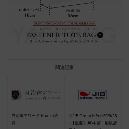
関連記事
自治体アワード Bronze受
☆JIB Group Info☆20/9/28
賞
~【重要】JIB本店・船坂店