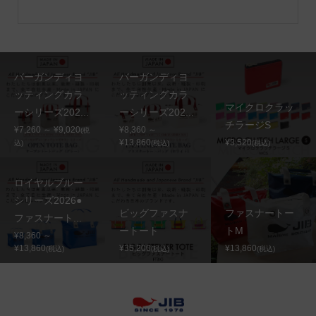
バーガンディヨ
バーガンディヨ
ッティングカラ
ッティングカラ
マイクロクラッ
ーシリーズ202...
ーシリーズ202...
チラージS
¥7,260 ～ ¥9,020
¥8,360 ～
(税
¥13,860
¥3,520
込)
(税込)
(税込)
ロイヤルブルー
シリーズ2026●
ビッグファスナ
ファスナートー
ファスナート...
ートート
トM
¥8,360 ～
¥13,860
¥35,200
¥13,860
(税込)
(税込)
(税込)