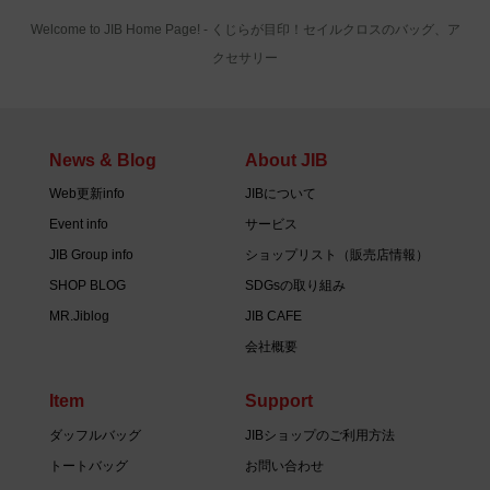
Welcome to JIB Home Page! ‐ くじらが目印！セイルクロスのバッグ、ア
クセサリー
News & Blog
About JIB
Web更新info
JIBについて
Event info
サービス
JIB Group info
ショップリスト（販売店情報）
SHOP BLOG
SDGsの取り組み
MR.Jiblog
JIB CAFE
会社概要
Item
Support
ダッフルバッグ
JIBショップのご利用方法
トートバッグ
お問い合わせ