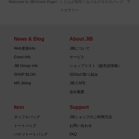
Welcome to JIB Home Page! ‐ くじらが目印！セイルクロスのバッグ、ア
クセサリー
News & Blog
About JIB
Web更新info
JIBについて
Event info
サービス
JIB Group info
ショップリスト（販売店情報）
SHOP BLOG
SDGsの取り組み
MR.Jiblog
JIB CAFE
会社概要
Item
Support
ダッフルバッグ
JIBショップのご利用方法
トートバッグ
お問い合わせ
バケツトートバッグ
FAQ