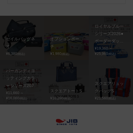
ロイヤルブルー
シリーズ2026●
セイルバッグネ
オプションポー
ボーダーダッ...
オ
チ
¥19,360 ～
¥6,380
¥1,980
¥25,960
(税込)
(税込)
(税込)
バーガンディヨ
ッティングカラ
スクエアリュッ
ーシリーズ202...
スクエアトートS
クバッグS
¥11,660 ～
¥16,060
¥16,280
¥21,560
(税込)
(税込)
(税込)