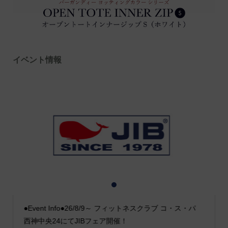
イベント情報
1
2
3
●Event Info●26/8/9～ フィットネスクラブ コ・ス・パ
西神中央24にてJIBフェア開催！