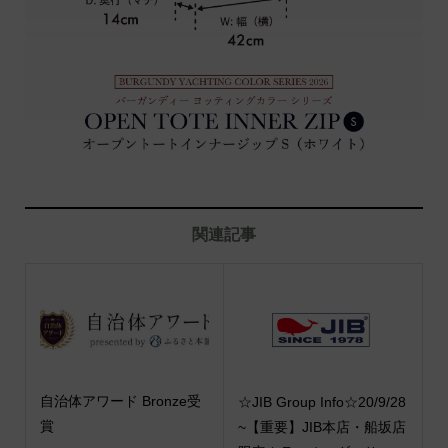
関連記事
自治体アワード Bronze受
☆JIB Group Info☆20/9/28
賞
~【重要】JIB本店・船坂店