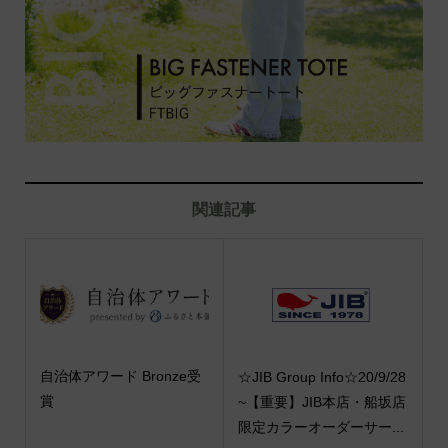
関連記事
自治体アワード Bronze受
☆JIB Group Info☆20/9/28
賞
~【重要】JIB本店・船坂店
限定カラーオーダーサー...