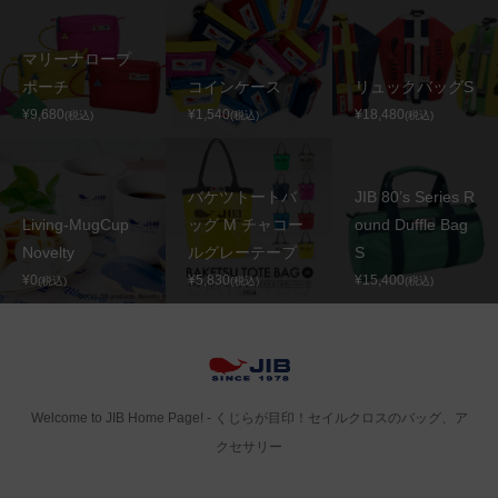
マリーナロープ
ポーチ
コインケース
リュックバッグS
¥9,680
¥1,540
¥18,480
(税込)
(税込)
(税込)
バケツトートバ
JIB 80’s Series R
Living-MugCup
ッグ M チャコー
ound Duffle Bag
Novelty
ルグレーテープ
S
¥0
¥5,830
¥15,400
(税込)
(税込)
(税込)
Welcome to JIB Home Page! ‐ くじらが目印！セイルクロスのバッグ、ア
クセサリー