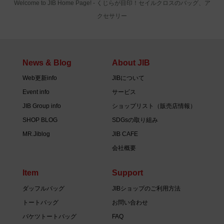
Welcome to JIB Home Page! ‐ くじらが目印！セイルクロスのバッグ、ア
クセサリー
News & Blog
About JIB
Web更新info
JIBについて
Event info
サービス
JIB Group info
ショップリスト（販売店情報）
SHOP BLOG
SDGsの取り組み
MR.Jiblog
JIB CAFE
会社概要
Item
Support
ダッフルバッグ
JIBショップのご利用方法
トートバッグ
お問い合わせ
バケツトートバッグ
FAQ