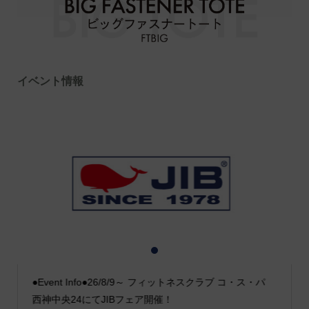
イベント情報
1
2
3
●Event Info●26/8/9～ フィットネスクラブ コ・ス・パ
西神中央24にてJIBフェア開催！