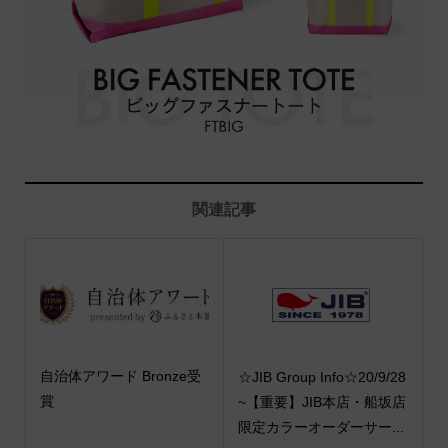
関連記事
自治体アワード Bronze受
☆JIB Group Info☆20/9/28
賞
~【重要】JIB本店・船坂店
限定カラーオーダーサー...