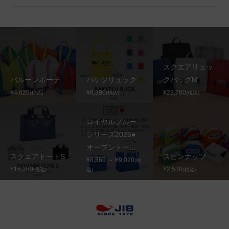
スクエアリュッ
バルーンポーチ
バケツリュック
クバッグM
¥4,620
¥6,380
¥23,760
(税込)
(税込)
(税込)
ロイヤルブルー
シリーズ2026●
オープントー...
スクエアトートS
スピンナッツ
¥8,360 ～ ¥9,020
(税
¥16,280
¥2,530
(税込)
込)
(税込)