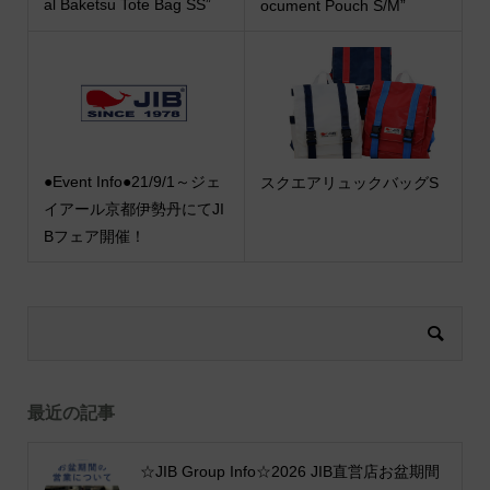
al Baketsu Tote Bag SS”
ocument Pouch S/M”
●Event Info●21/9/1～ジェ
スクエアリュックバッグS
イアール京都伊勢丹にてJI
Bフェア開催！
最近の記事
☆JIB Group Info☆2026 JIB直営店お盆期間