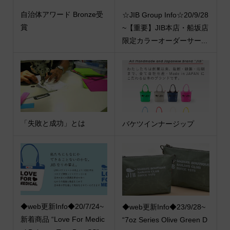
自治体アワード Bronze受
☆JIB Group Info☆20/9/28
賞
~【重要】JIB本店・船坂店
限定カラーオーダーサー...
「失敗と成功」とは
バケツインナージップ
◆web更新Info◆20/7/24~
◆web更新Info◆23/9/28~
新着商品 “Love For Medic
“7oz Series Olive Green D