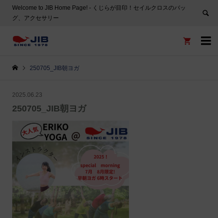
Welcome to JIB Home Page! ‐ くじらが目印！セイルクロスのバッ
グ、アクセサリー


250705_JIB朝ヨガ
2025.06.23
250705_JIB朝ヨガ