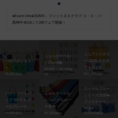
1
2
3
●Event Info●26/8/9～ フィットネスクラブ コ・ス・パ
西神中央24にてJIBフェア開催！
ニュアンスカラ
ショルダーベル
バケツポシェッ
ー 2025 スクエ
ト25mm幅
ト
アトートS
¥2,640 ～ ¥3,740
(税
¥5,280
¥16,280
(税込)
込)
(税込)
ロイヤルブルー
バケツトートバ
ショルダーベル
シリーズ2026●
ッグ SS チャコ
ト ハンドルポー
ファスナート...
ールグレーテ...
チ専用
¥8,360 ～
¥3,960
¥1,320
¥13,860
(税込)
(税込)
(税込)