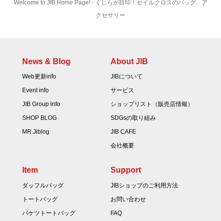
Welcome to JIB Home Page! ‐ くじらが目印！セイルクロスのバッグ、ア
クセサリー
News & Blog
About JIB
Web更新info
JIBについて
Event info
サービス
JIB Group info
ショップリスト（販売店情報）
SHOP BLOG
SDGsの取り組み
MR.Jiblog
JIB CAFE
会社概要
Item
Support
ダッフルバッグ
JIBショップのご利用方法
トートバッグ
お問い合わせ
バケツトートバッグ
FAQ