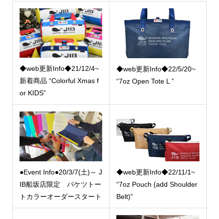
◆web更新Info◆21/12/4~
◆web更新Info◆22/5/20~
新着商品 “Colorful Xmas f
“7oz Open Tote L ”
or KIDS”
●Event Info●20/3/7(土)～ J
◆web更新Info◆22/11/1~
IB船坂店限定 バケツトー
“7oz Pouch (add Shoulder
トカラーオーダースタート
Belt)”