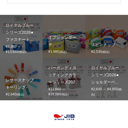
ロイヤルブルー
シリーズ2026●
オプションポー
ファスナート...
チ
スピンナッツ
¥8,360 ～
¥13,860
¥1,980
¥2,530
(税込)
(税込)
(税込)
バーガンディヨ
ロイヤルブルー
ッティングカラ
シリーズ2026●
レザースナップ
ーシリーズ202...
ショルダーベ...
キーリング
¥11,660 ～
¥2,640 ～ ¥4,950
(税
¥2,640
¥16,060
(税込)
(税込)
込)