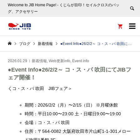
Welcome to JIB Home Page! ‐ くじらが目印！セイルクロスのバッ
グ、アクセサリー


ブログ
新着情報
●Event Info●26/2/2～ コ・ス・パ 吹田にてJIBフェア開催！
2026.01.29
新着情報
,
Web更新info
,
Event info
●Event Info●26/2/2～ コ・ス・パ 吹田にてJIBフ
ェア開催！
くコ・ス・パ 吹田 JIBフェア＞
期間：2026/2/2（月）〜2/15（日） ※月曜休館
時間：平日10:00〜23:00 土・日曜日9:00〜19:00
会場：コ・ス・パ 吹田
住所：〒564-0082 大阪府吹田市片山町1-1-301メロー
ド吹田1番館 3F