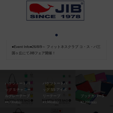
1
2
3
●Event Info●26/8/9～ フィットネスクラブ コ・ス・パ三
国ヶ丘にてJIBフェア開催！
バケツトートバ
バケツトートバ
ッグ S チャコー
ッグ SS アイボ
ルグレーテープ
リーテープ
ブックカバーS
¥4,730
¥3,960
¥2,200
(税込)
(税込)
(税込)