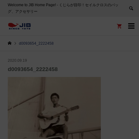
Welcome to JIB Home Page! ‐ くじらが目印！セイルクロスのバッ
グ、アクセサリー


d0093654_2222458
2020.09.19
d0093654_2222458