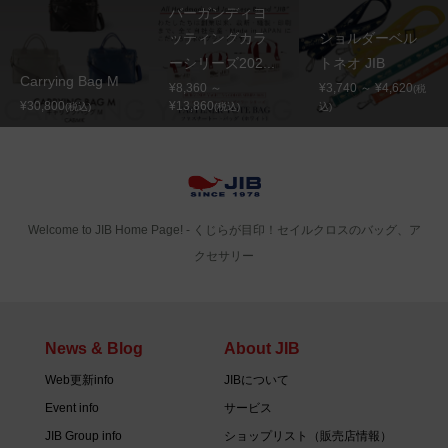
バーガンディヨ
ッティングカラ
ショルダーベル
ーシリーズ202...
トネオ JIB
Carrying Bag M
¥8,360 ～
¥3,740 ～ ¥4,620
(税
¥30,800
¥13,860
(税込)
(税込)
込)
Welcome to JIB Home Page! ‐ くじらが目印！セイルクロスのバッグ、ア
クセサリー
News & Blog
About JIB
Web更新info
JIBについて
Event info
サービス
JIB Group info
ショップリスト（販売店情報）