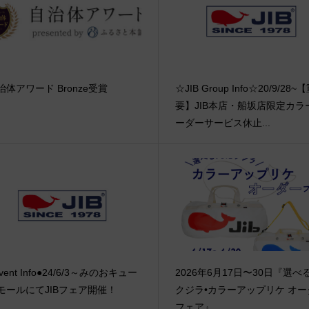
治体アワード Bronze受賞
☆JIB Group Info☆20/9/28~
要】JIB本店・船坂店限定カラ
ーダーサービス休止...
vent Info●24/6/3～みのおキュー
2026年6月17日〜30日『選べる
モールにてJIBフェア開催！
クジラ•カラーアップリケ オー
フェア』