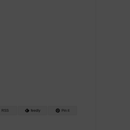
RSS
feedly
Pin it