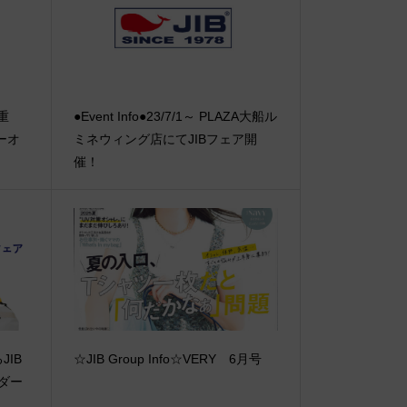
【重
●Event Info●23/7/1～ PLAZA大船ル
ーオ
ミネウィング店にてJIBフェア開
催！
JIB
☆JIB Group Info☆VERY 6月号
ダー