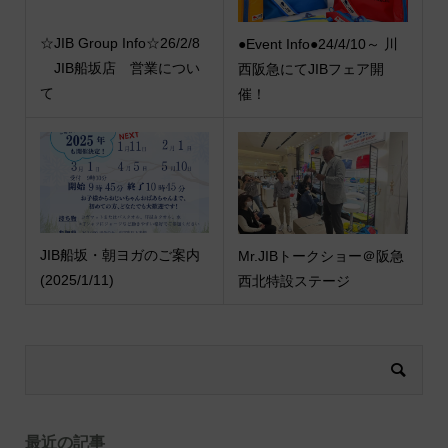
☆JIB Group Info☆26/2/8
●Event Info●24/4/10～ 川
JIB船坂店 営業につい
西阪急にてJIBフェア開
て
催！
JIB船坂・朝ヨガのご案内
Mr.JIBトークショー＠阪急
(2025/1/11)
西北特設ステージ
最近の記事