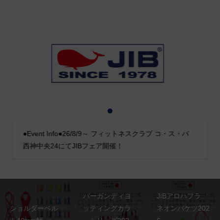
1
2
3
●Event Info●26/8/9～ フィットネスクラブ コ・ス・パ
西神中央24にてJIBフェア開催！
バーガンディヨ
JIBアロハフラ
ショルダーベル
ッティングカラ
ネオンバケツ202