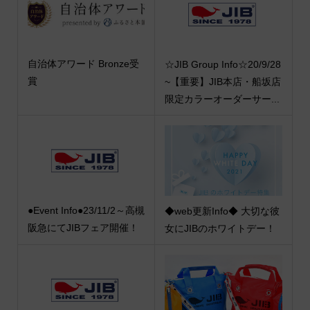
自治体アワード Bronze受
☆JIB Group Info☆20/9/28
賞
~【重要】JIB本店・船坂店
限定カラーオーダーサー...
●Event Info●23/11/2～高槻
◆web更新Info◆ 大切な彼
阪急にてJIBフェア開催！
女にJIBのホワイトデー！