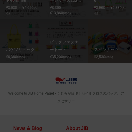
ト40mm幅
ーシリーズ202...
6
¥3,630 ～ ¥4,620
¥8,360 ～
¥3,960 ～ ¥5,830
(税
(税
¥13,860
込)
(税込)
込)
ビッグファスナ
バケツリュック
ートート
スピンナッツ
¥6,380
¥35,200
¥2,530
(税込)
(税込)
(税込)
Welcome to JIB Home Page! ‐ くじらが目印！セイルクロスのバッグ、ア
クセサリー
News & Blog
About JIB