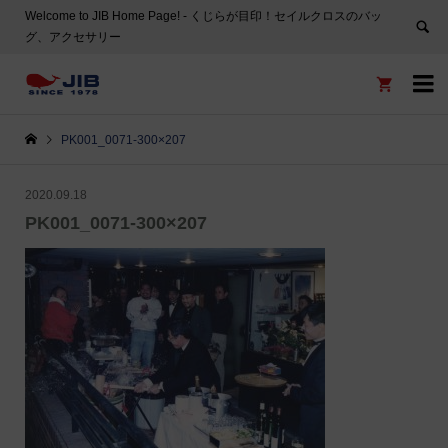
Welcome to JIB Home Page! ‐ くじらが目印！セイルクロスのバッ
グ、アクセサリー


PK001_0071-300×207
2020.09.18
PK001_0071-300×207