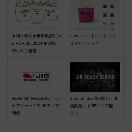
令和６年能登半島地震LOV
バケツトートバッグ S ア
E FOR ALL2024 第3回目
イボリーテープ
寄付のご報告
●Event Info●25/10/24〜ル
●Event Info●22/8/31～ 川
クアイーレにてJIBフェア
西阪急にてJIBフェア開
開催！
催！