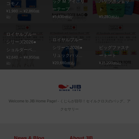
ッグ M アイボリ
バケツポシェッ
コモノ
ーテープ
ト
¥1,980 ～ ¥2,860
(税
¥5,830
¥5,280
込)
(税込)
(税込)
ロイヤルブルー
ロイヤルブルー
シリーズ2026●
シリーズ2026●
ビッグファスナ
ショルダーベ...
リュックバッ...
ートート
¥2,640 ～ ¥4,950
(税
¥20,680
¥35,200
込)
(税込)
(税込)
Welcome to JIB Home Page! ‐ くじらが目印！セイルクロスのバッグ、ア
クセサリー
News & Blog
About JIB