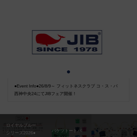
1
2
3
●Event Info●26/8/9～ フィットネスクラブ コ・ス・パ
西神中央24にてJIBフェア開催！
ロイヤルブルー
バケツトートバ
シリーズ2026●