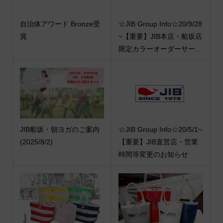
自治体アワード Bronze受
☆JIB Group Info☆20/9/28
賞
~【重要】JIB本店・船坂店
限定カラーオーダーサー...
JIB船坂・朝ヨガのご案内
☆JIB Group Info☆20/5/1~
(2025/8/2)
【重要】JIB直営店・営業
時間等変更のお知らせ