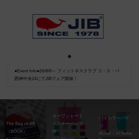
1
2
3
●Event Info●26/8/9～ フィットネスクラブ コ・ス・パ
西神中央24にてJIBフェア開催！
オープントート
バイカラーバケ
The Bag of JIB
インナージップ
ツ
（BOOK）
M
¥6,160 ～ ¥7,480
(税