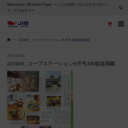
Welcome to JIB Home Page! ‐ くじらが目印！セイルクロスのバッ
グ、アクセサリー


220800_コープステーション9月号JIB船坂掲載
2022.08.10
220800_コープステーション9月号JIB船坂掲載