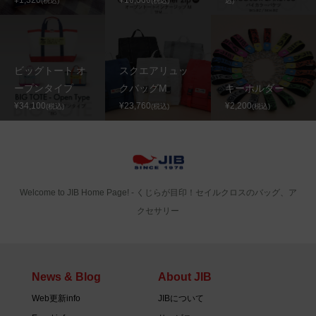
¥1,320
¥16,060
(税込)
(税込)
込)
ビッグトート オ
スクエアリュッ
ープンタイプ
クバッグM
キーホルダー
¥34,100
¥23,760
¥2,200
(税込)
(税込)
(税込)
Welcome to JIB Home Page! ‐ くじらが目印！セイルクロスのバッグ、ア
クセサリー
News & Blog
About JIB
Web更新info
JIBについて