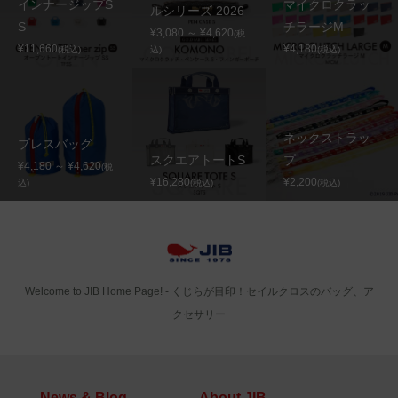
インナージップS
マイクロクラッ
ルシリーズ 2026
S
チラージM
¥3,080 ～ ¥4,620
(税
¥11,660
¥4,180
(税込)
込)
(税込)
ネックストラッ
プレスバッグ
スクエアトートS
プ
¥4,180 ～ ¥4,620
(税
¥16,280
¥2,200
込)
(税込)
(税込)
Welcome to JIB Home Page! ‐ くじらが目印！セイルクロスのバッグ、ア
クセサリー
News & Blog
About JIB