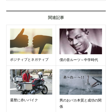
関連記事
ポジティブとネガティブ
僕の音ルーツ～中学時代
還暦に赤いバイク
男のおバカ本質と成功の関
係