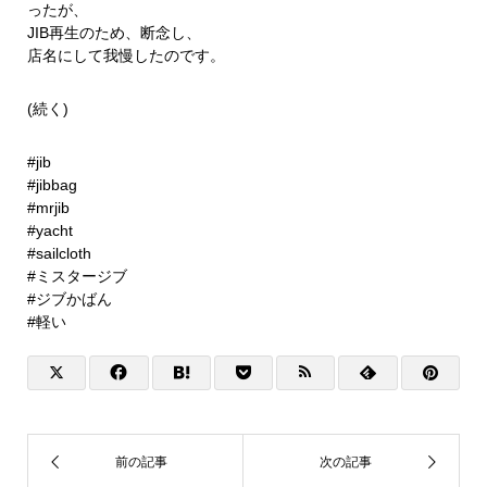
ったが、
JIB再生のため、断念し、
店名にして我慢したのです。
(続く)
#jib
#jibbag
#mrjib
#yacht
#sailcloth
#ミスタージブ
#ジブかばん
#軽い