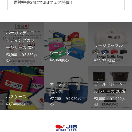
西神中央24にてJIBフェア開催！
バーガンディヨ
ッティングカラ
ラージダッフル
ーシリーズ202...
シーピッグ
バッグ
¥3,960 ～ ¥5,830
(税
¥2,860
¥27,280
込)
(税込)
(税込)
オープントート
ゴールドレーベ
バッグ
ルシリーズ 2026
パスケース
¥7,260 ～ ¥9,020
¥3,080 ～ ¥4,620
(税
(税
¥3,740
(税込)
込)
込)