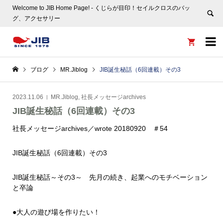
Welcome to JIB Home Page! ‐ くじらが目印！セイルクロスのバッ
グ、アクセサリー


ブログ
MR.Jiblog
JIB誕生秘話（6回連載）その3
2023.11.06
MR.Jiblog
,
社長メッセージarchives
JIB誕生秘話（6回連載）その3
社長メッセージarchives／wrote 20180920 ＃54
JIB誕生秘話（6回連載）その3
JIB誕生秘話～その3～ 先月の続き、起業へのモチベーション
と卒論
●大人の遊び場を作りたい！