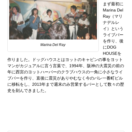
まず最初に
Marina Del
Ray（マリ
ナデルレ
イ）という
ライブバー
を作り、後
Marina Del Ray
にDOG
HOUSEを
作りました。ドッグハウスとはヨットのキャビンの事をヨット
マンがカジュアルに言う言葉で、1994年、阪神の大震災の前の
年に西宮のヨットハーバーのクラブハウスの一角に小さなライ
ブバーを作り、直後に震災がありやむなく今のパレ一番町ビル
に移転をし、2013年まで週末のみ営業するバーとして数々の歴
史を刻んできました。