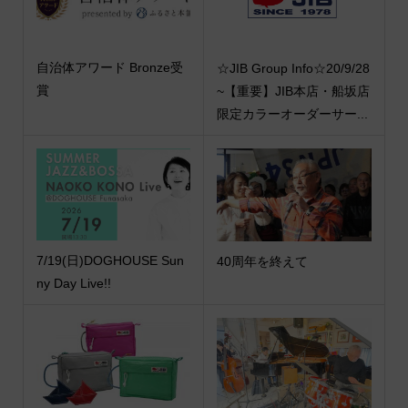
自治体アワード Bronze受
☆JIB Group Info☆20/9/28
賞
~【重要】JIB本店・船坂店
限定カラーオーダーサー...
7/19(日)DOGHOUSE Sun
40周年を終えて
ny Day Live!!