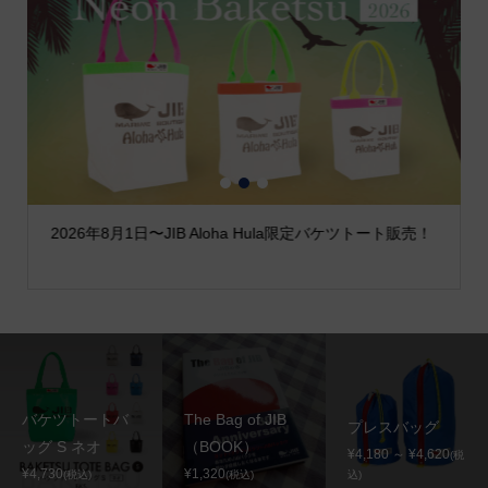
1
2
3
2026年8月1日〜JIB Aloha Hula限定バケツトート販売！
バケツトートバ
The Bag of JIB
プレスバッグ
ッグ S ネオ
（BOOK）
¥4,180 ～ ¥4,620
(税
¥4,730
¥1,320
(税込)
(税込)
込)