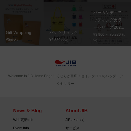
バーガンディヨ
ッティングカラ
ーシリーズ202...
Gift Wrapping
バケツリュック
¥3,960 ～ ¥5,830
(税
¥0
¥6,380
(税込)
(税込)
込)
Welcome to JIB Home Page! ‐ くじらが目印！セイルクロスのバッグ、ア
クセサリー
News & Blog
About JIB
Web更新info
JIBについて
Event info
サービス