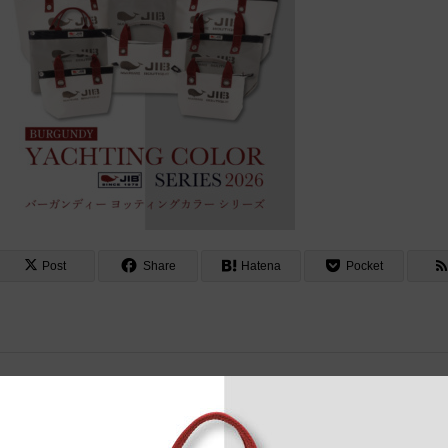
Post
Share
Hatena
Pocket