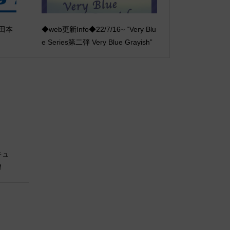
神梅田本
◆web更新Info◆22/7/16~ “Very Blu
e Series第二弾 Very Blue Grayish”
おキュ
！