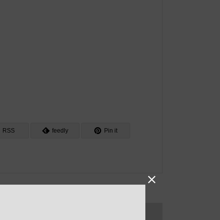
RSS
feedly
Pin it
