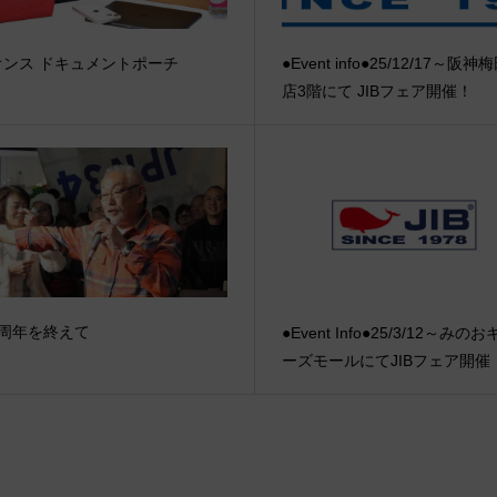
オンス ドキュメントポーチ
●Event info●25/12/17～阪
店3階にて JIBフェア開催！
0周年を終えて
●Event Info●25/3/12～みの
ーズモールにてJIBフェア開催