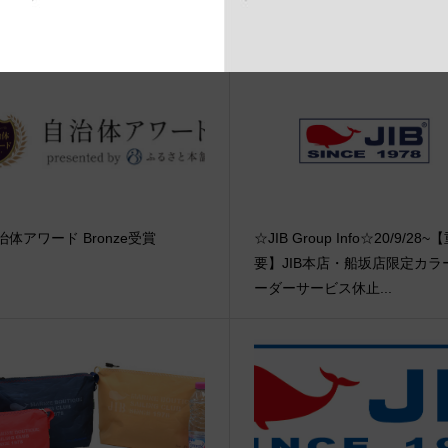
関連記事
治体アワード Bronze受賞
☆JIB Group Info☆20/9/28~
要】JIB本店・船坂店限定カラ
ーダーサービス休止...