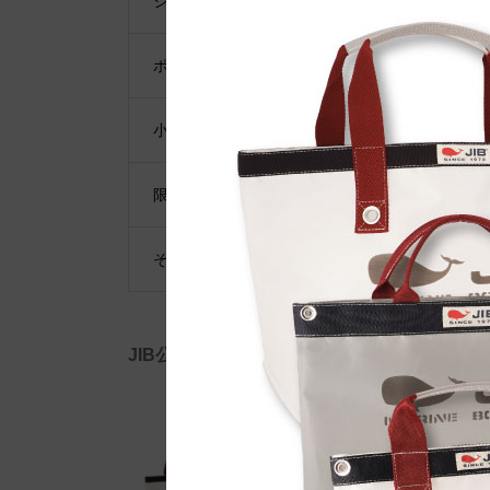
ショルダーベルト
ポーチ・ポシェット
小物類
限定品・限定カラー
その他
JIB公式SNS