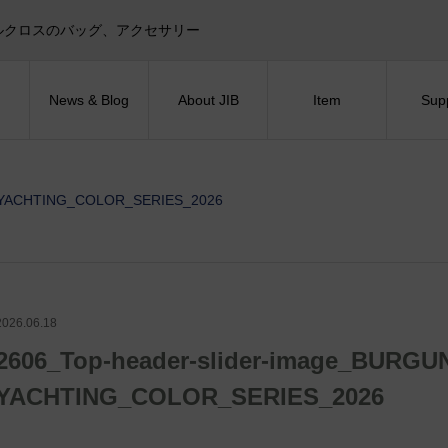
目印！セイルクロスのバッグ、アクセサリー
News & Blog
About JIB
Item
Sup
Y-YACHTING_COLOR_SERIES_2026
2026.06.18
2606_Top-header-slider-image_BURGU
YACHTING_COLOR_SERIES_2026