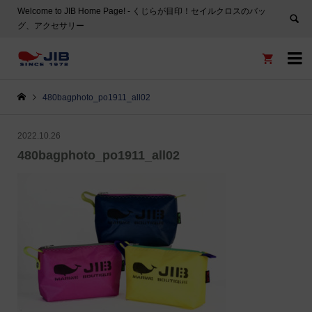
Welcome to JIB Home Page! ‐ くじらが目印！セイルクロスのバッ
グ、アクセサリー


480bagphoto_po1911_all02
2022.10.26
480bagphoto_po1911_all02