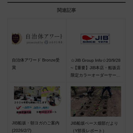
関連記事
自治体アワード Bronze受
☆JIB Group Info☆20/9/28
賞
~【重要】JIB本店・船坂店
限定カラーオーダーサー...
JIB船坂・朝ヨガのご案内
JIB船坂ベース畑部だより
(2026/2/7)
（Y部長レポート）