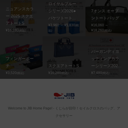
ロイヤルブルー
ニュアンスカラ
シリーズ2026●
7オンス オープ
ー 2025 スクエ
バケツトート...
ントートバッグ
アトートS
¥3,960 ～ ¥5,830
¥16,060 ～
(税
¥16,280
¥18,260
(税込)
込)
(税込)
バーガンディヨ
フィンガーポー
ッティングカラ
チ
スクエアトートS
ーシリーズ202...
¥3,520
¥16,280
¥7,480
(税込)
(税込)
(税込)
Welcome to JIB Home Page! ‐ くじらが目印！セイルクロスのバッグ、ア
クセサリー