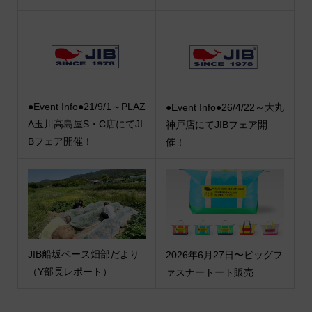
●Event Info●21/9/1～PLAZ
●Event Info●26/4/22～大丸
A玉川高島屋S・C店にてJI
神戸店にてJIBフェア開
Bフェア開催！
催！
JIB船坂ベース畑部だより
2026年6月27日〜ビッグフ
（Y部長レポート）
ァスナートート販売