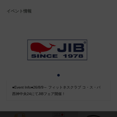
イベント情報
1
2
3
●Event Info●26/8/9～ フィットネスクラブ コ・ス・パ
西神中央24にてJIBフェア開催！