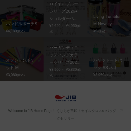
ロイヤルブルー
シリーズ2026●
Living-Tumbler
ショルダーベ...
ハンドルポーチS
M Novelty
¥2,640 ～ ¥4,950
(税
¥4,180
¥0
(税込)
込)
(税込)
バーガンディヨ
ッティングカラ
オプションポケ
バケツトートバ
ーシリーズ202...
ット M
ッグ SS ネオ
¥3,960 ～ ¥5,830
(税
¥3,080
¥3,960
(税込)
込)
(税込)
Welcome to JIB Home Page! ‐ くじらが目印！セイルクロスのバッグ、ア
クセサリー