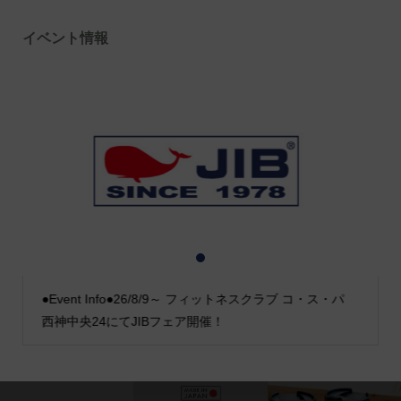
イベント情報
1
2
3
●Event Info●26/8/9～ フィットネスクラブ コ・ス・パ
西神中央24にてJIBフェア開催！