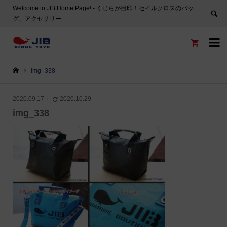
Welcome to JIB Home Page! ‐ くじらが目印！セイルクロスのバッ
グ、アクセサリー


img_338
2020.09.17
2020.10.29
img_338