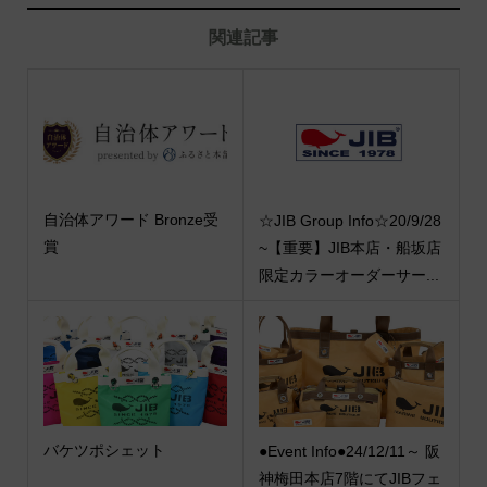
関連記事
自治体アワード Bronze受
☆JIB Group Info☆20/9/28
賞
~【重要】JIB本店・船坂店
限定カラーオーダーサー...
バケツポシェット
●Event Info●24/12/11～ 阪
神梅田本店7階にてJIBフェ