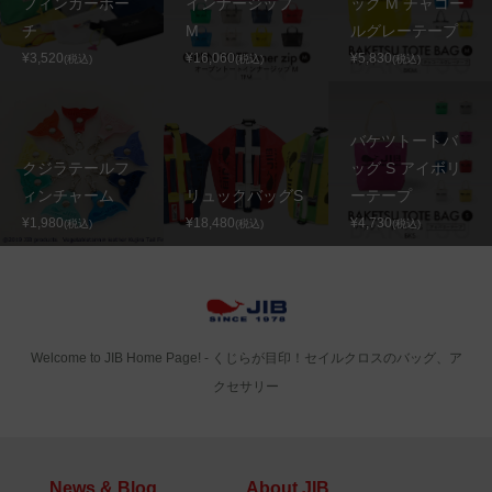
フィンガーポー
インナージップ
ッグ M チャコー
チ
M
ルグレーテープ
¥3,520
¥16,060
¥5,830
(税込)
(税込)
(税込)
バケツトートバ
クジラテールフ
ッグ S アイボリ
ィンチャーム
リュックバッグS
ーテープ
¥1,980
¥18,480
¥4,730
(税込)
(税込)
(税込)
Welcome to JIB Home Page! ‐ くじらが目印！セイルクロスのバッグ、ア
クセサリー
News & Blog
About JIB