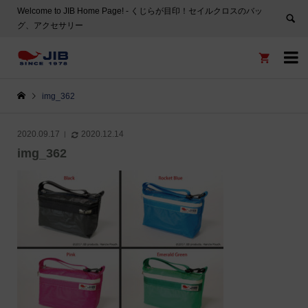
Welcome to JIB Home Page! ‐ くじらが目印！セイルクロスのバッ
グ、アクセサリー


img_362
2020.09.17
2020.12.14
img_362