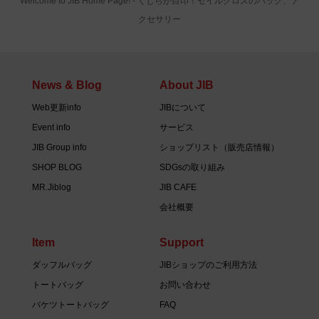
Welcome to JIB Home Page! ‐ くじらが目印！セイルクロスのバッグ、ア
クセサリー
News & Blog
About JIB
Web更新info
JIBについて
Event info
サービス
JIB Group info
ショップリスト（販売店情報）
SHOP BLOG
SDGsの取り組み
MR.Jiblog
JIB CAFE
会社概要
Item
Support
ダッフルバッグ
JIBショップのご利用方法
トートバッグ
お問い合わせ
バケツトートバッグ
FAQ