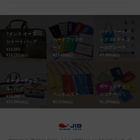
バケツトートバ
7オンス オープ
カードブックケ
ッグ SS チャコ
ントートバッグ
ース
ールグレーテ...
¥16,060 ～
¥18,260
¥2,640
¥3,960
(税込)
(税込)
(税込)
ボーダーダッフ
ポケットティッ
ルバッグ
ペンホルダー
シュケース
¥19,360 ～
¥25,960
¥2,310
¥1,980
(税込)
(税込)
(税込)