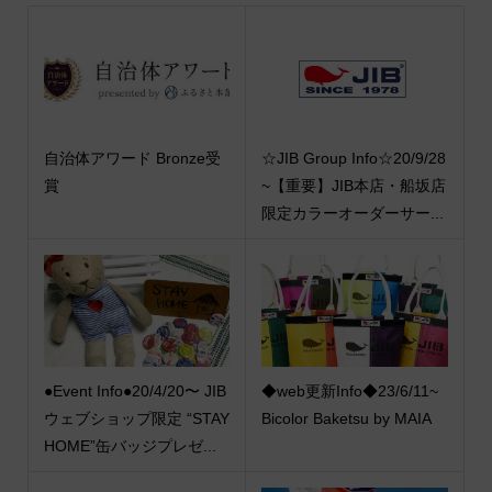
自治体アワード Bronze受
☆JIB Group Info☆20/9/28
賞
~【重要】JIB本店・船坂店
限定カラーオーダーサー...
●Event Info●20/4/20〜 JIB
◆web更新Info◆23/6/11~
ウェブショップ限定 “STAY
Bicolor Baketsu by MAIA
HOME”缶バッジプレゼ...