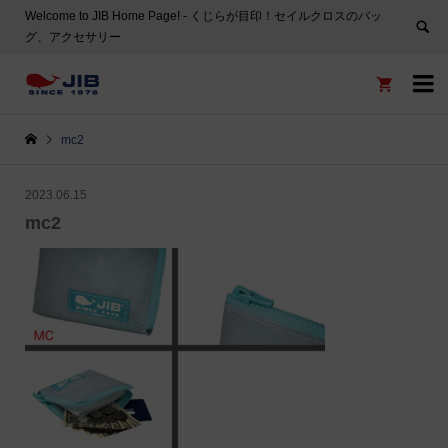
Welcome to JIB Home Page! ‐ くじらが目印！セイルクロスのバッ
グ、アクセサリー


mc2
2023.06.15
mc2