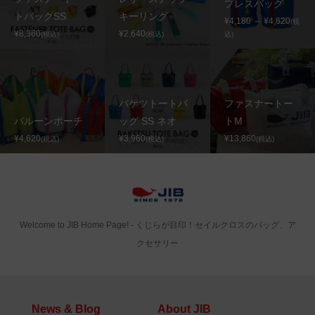
プレスバッグ
トバッグSS
キーリング
¥4,180 ～ ¥4,620
(税
¥8,360
¥2,640
(税込)
(税込)
込)
バケツトートバ
ファスナートー
バルーンポーチ
ッグ SS ネオ
トM
¥4,620
¥3,960
¥13,860
(税込)
(税込)
(税込)
Welcome to JIB Home Page! ‐ くじらが目印！セイルクロスのバッグ、ア
クセサリー
News & Blog
About JIB