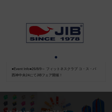
1
2
3
●Event Info●26/8/9～ フィットネスクラブ コ・ス・パ
西神中央24にてJIBフェア開催！
ファスナートー
レザースナップ