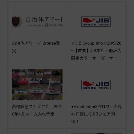
自治体アワード Bronze受
☆JIB Group Info☆20/9/28
賞
~【重要】JIB本店・船坂店
限定カラーオーダーサー...
高槻阪急スクエア店 202
●Event Info●22/11/2～大丸
6年4月ネーム入れ予定
神戸店にてJIBフェア開
催！