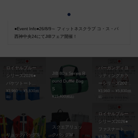
1
2
3
●Event Info●26/8/9～ フィットネスクラブ コ・ス・パ
西神中央24にてJIBフェア開催！
ロイヤルブルー
バーガンディヨ
JIB 80’s Series R
シリーズ2026●
ッティングカラ
ound Duffle Bag
バケツトート...
ーシリーズ202...
S
¥3,960 ～ ¥5,830
¥3,960 ～ ¥5,830
(税
(税
¥15,400
込)
(税込)
込)
ロイヤルブルー
シリーズ2026●
スクエアリュッ
ファスナート...
リュックバッグS
クバッグM
¥8,360 ～