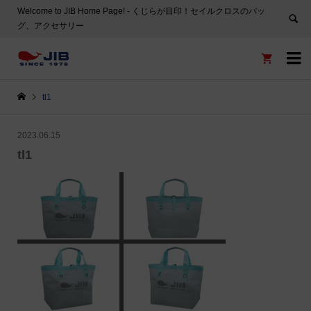
Welcome to JIB Home Page! ‐ くじらが目印！セイルクロスのバッ
グ、アクセサリー


tl1
2023.06.15
tl1