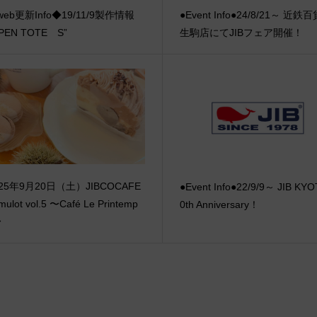
eb更新Info◆19/11/9製作情報
●Event Info●24/8/21～ 近鉄
PEN TOTE S”
生駒店にてJIBフェア開催！
025年9月20日（土）JIBCOCAFE
●Event Info●22/9/9～ JIB KY
mulot vol.5 〜Café Le Printemp
0th Anniversary！
〜