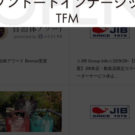
治体アワード Bronze受賞
☆JIB Group Info☆20/9/28~
要】JIB本店・船坂店限定カラ
ーダーサービス休止...