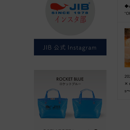
◆w
“O
2
✕ 
s