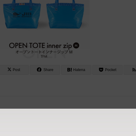
Post
Share
Hatena
Pocket