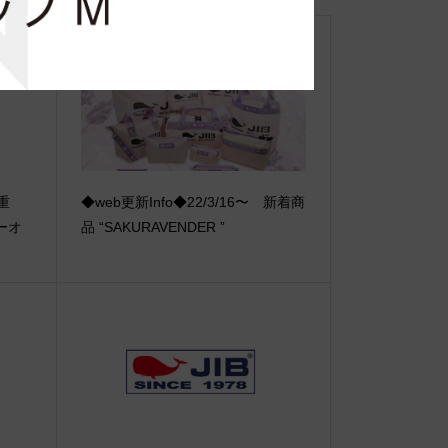
【重
◆web更新Info◆22/3/16〜 新着商
ーオ
品 “SAKURAVENDER ”