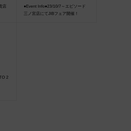
百貨店
●Event Info●23/10/7～エピソード
三ノ宮店にてJIBフェア開催！
OTO 2