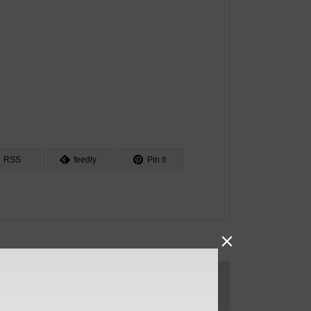
RSS
feedly
Pin it
