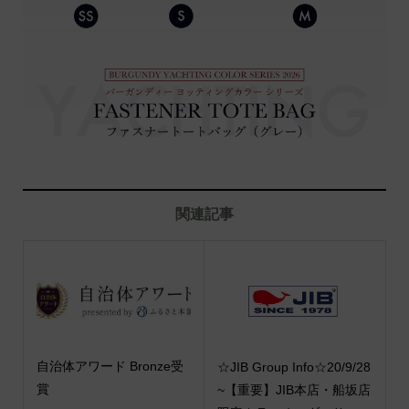
関連記事
自治体アワード Bronze受
☆JIB Group Info☆20/9/28
賞
~【重要】JIB本店・船坂店