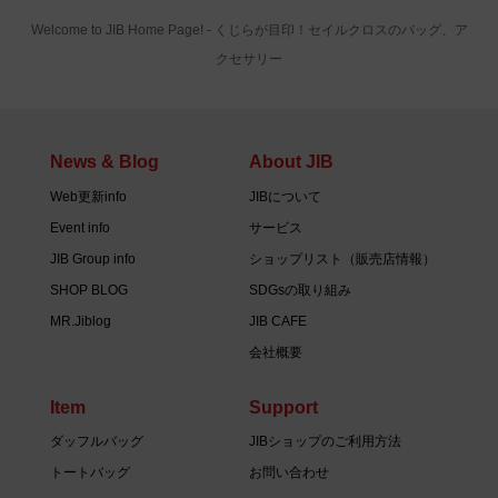
Welcome to JIB Home Page! ‐ くじらが目印！セイルクロスのバッグ、ア
クセサリー
News & Blog
About JIB
Web更新info
JIBについて
Event info
サービス
JIB Group info
ショップリスト（販売店情報）
SHOP BLOG
SDGsの取り組み
MR.Jiblog
JIB CAFE
会社概要
Item
Support
ダッフルバッグ
JIBショップのご利用方法
トートバッグ
お問い合わせ