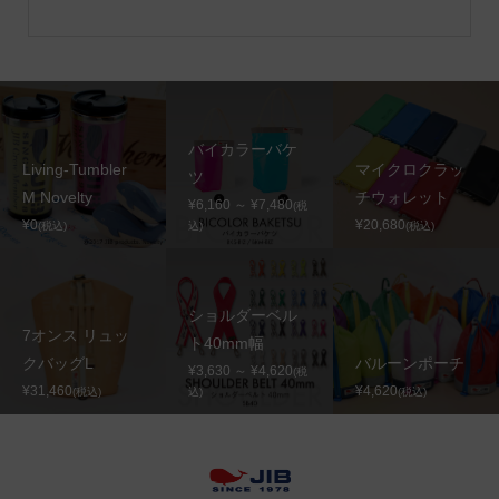
バイカラーバケ
Living-Tumbler
マイクロクラッ
ツ
M Novelty
チウォレット
¥6,160 ～ ¥7,480
(税
¥0
¥20,680
(税込)
込)
(税込)
ショルダーベル
7オンス リュッ
ト40mm幅
クバッグL
バルーンポーチ
¥3,630 ～ ¥4,620
(税
¥31,460
¥4,620
(税込)
込)
(税込)