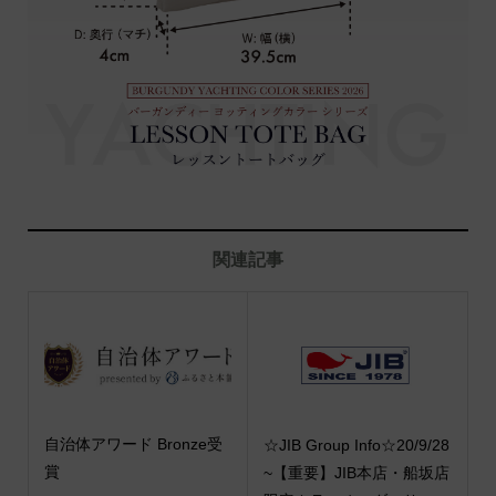
関連記事
自治体アワード Bronze受
☆JIB Group Info☆20/9/28
賞
~【重要】JIB本店・船坂店