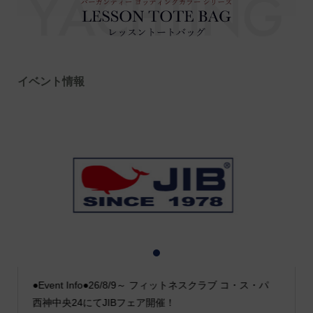
イベント情報
1
2
3
●Event Info●26/8/9～ フィットネスクラブ コ・ス・パ
西神中央24にてJIBフェア開催！