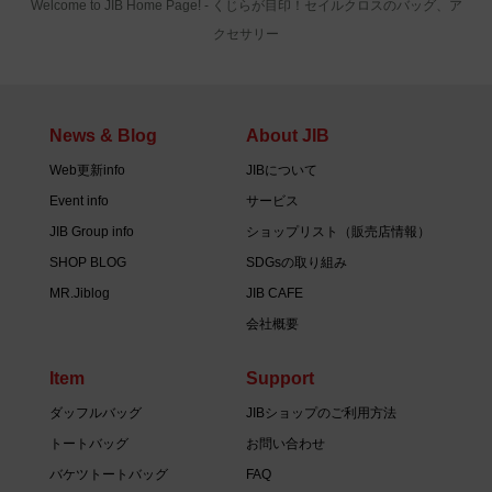
Welcome to JIB Home Page! ‐ くじらが目印！セイルクロスのバッグ、ア
クセサリー
News & Blog
About JIB
Web更新info
JIBについて
Event info
サービス
JIB Group info
ショップリスト（販売店情報）
SHOP BLOG
SDGsの取り組み
MR.Jiblog
JIB CAFE
会社概要
Item
Support
ダッフルバッグ
JIBショップのご利用方法
トートバッグ
お問い合わせ
バケツトートバッグ
FAQ