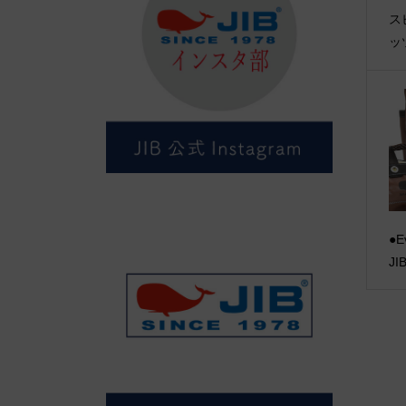
ス
ッ
●E
J