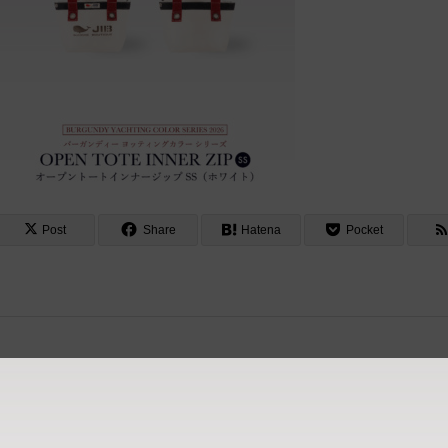
Post
Share
Hatena
Pocket