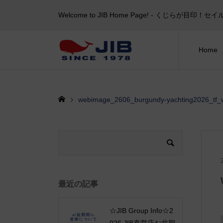
Welcome to JIB Home Page! ‐ くじらが
Home
webimage_2606_burgundy-yachting2026_tf_
最近の記事
☆JIB Group Info☆2
026 JIB直営店お盆期