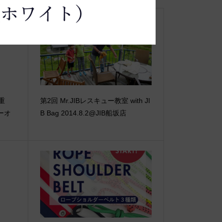
【重
第2回 Mr.JIBレスキュー教室 with JI
ーオ
B Bag 2014.8.2@JIB船坂店