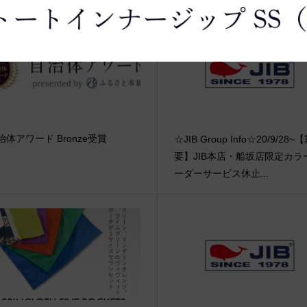
治体アワード Bronze受賞
☆JIB Group Info☆20/9/28~
要】JIB本店・船坂店限定カラ
ーダーサービス休止...