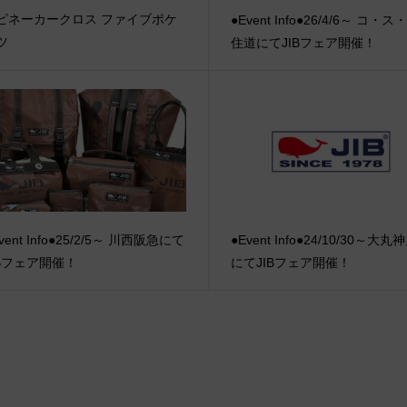
ピネーカークロス ファイブポケ
●Event Info●26/4/6～ コ・ス
ツ
住道にてJIBフェア開催！
vent Info●25/2/5～ 川西阪急にて
●Event Info●24/10/30～大
IBフェア開催！
にてJIBフェア開催！