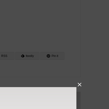
RSS
feedly
Pin it
