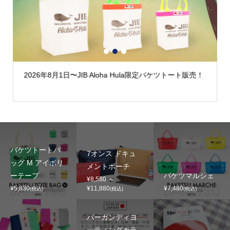
1
2
3
2026年8月1日〜JIB Aloha Hula限定バケツトート販売！
バケツトートバ
7オンス ドキュ
ッグ M アイボリ
メントポーチ
ーテープ
バケツマルシェ
¥8,580 ～
¥5,830
¥11,880
¥7,480
(税込)
(税込)
(税込)
バーガンディヨ