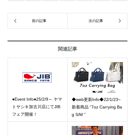
関連記事
●Event Info●25/2/9～ ヤマ
◆web更新Info◆22/1/23~
トヤシキ加古川店にてJIB
新着商品 “7oz Carrying Ba
フェア開催！
g S/M ”