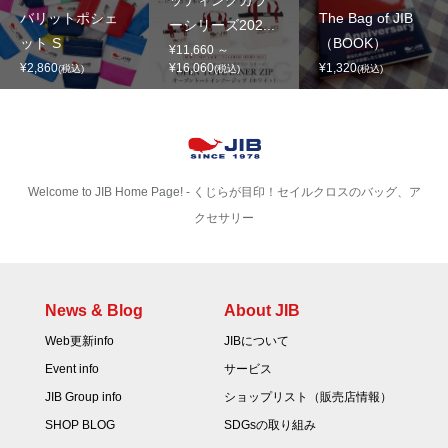
ッティングカラ
バリットポシェ
The Bag of JIB
ーシリーズ202...
ット S
（BOOK）
¥11,660 ～
¥2,860
¥16,060
¥1,320
(税込)
(税込)
(税込)
Welcome to JIB Home Page! ‐ くじらが目印！セイルクロスのバッグ、ア
クセサリー
News & Blog
About JIB
Web更新info
JIBについて
Event info
サービス
JIB Group info
ショップリスト（販売店情報）
SHOP BLOG
SDGsの取り組み