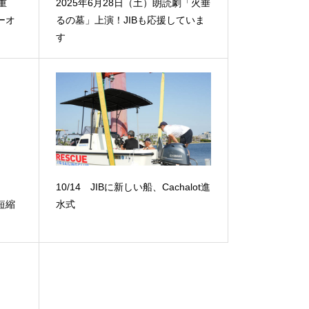
【重
2025年6月28日（土）朗読劇「火垂
ーオ
るの墓」上演！JIBも応援していま
す
31
10/14 JIBに新しい船、Cachalot進
短縮
水式