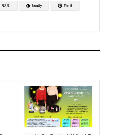
RSS
feedly
Pin it