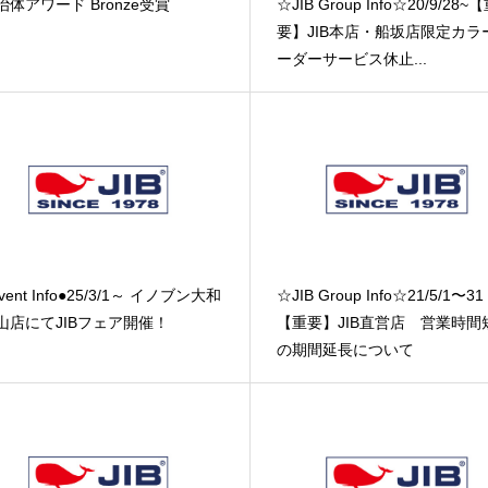
治体アワード Bronze受賞
☆JIB Group Info☆20/9/28~
要】JIB本店・船坂店限定カラ
ーダーサービス休止...
vent Info●25/3/1～ イノブン大和
☆JIB Group Info☆21/5/1〜
山店にてJIBフェア開催！
【重要】JIB直営店 営業時間
の期間延長について