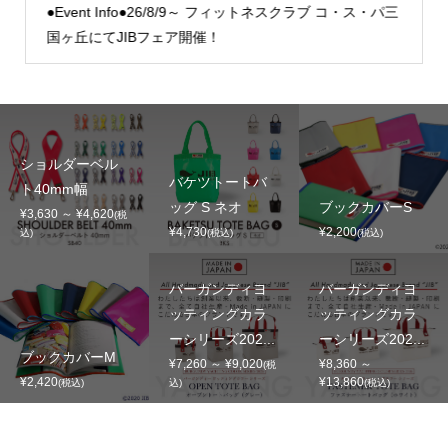
●Event Info●26/8/9～ フィットネスクラブ コ・ス・パ三
国ヶ丘にてJIBフェア開催！
ショルダーベル
バケツトートバ
ト40mm幅
ッグ S ネオ
ブックカバーS
¥3,630 ～ ¥4,620
(税
¥4,730
¥2,200
込)
(税込)
(税込)
バーガンディヨ
バーガンディヨ
ッティングカラ
ッティングカラ
ーシリーズ202...
ーシリーズ202...
ブックカバーM
¥7,260 ～ ¥9,020
¥8,360 ～
(税
¥2,420
¥13,860
(税込)
込)
(税込)