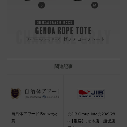
関連記事
自治体アワード Bronze受
☆JIB Group Info☆20/9/28
賞
~【重要】JIB本店・船坂店