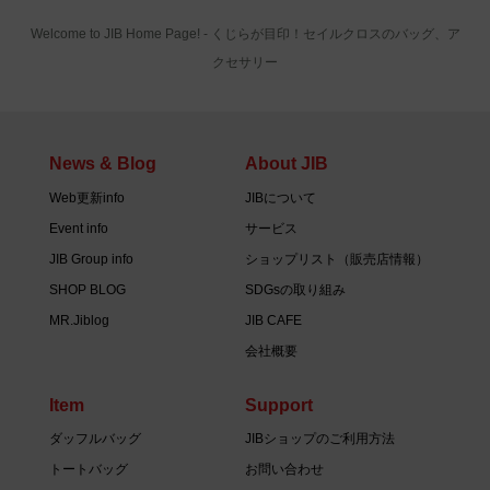
Welcome to JIB Home Page! ‐ くじらが目印！セイルクロスのバッグ、ア
クセサリー
News & Blog
About JIB
Web更新info
JIBについて
Event info
サービス
JIB Group info
ショップリスト（販売店情報）
SHOP BLOG
SDGsの取り組み
MR.Jiblog
JIB CAFE
会社概要
Item
Support
ダッフルバッグ
JIBショップのご利用方法
トートバッグ
お問い合わせ