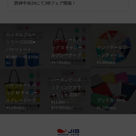
西神中央24にてJIBフェア開催！
ロイヤルブルー
バケツトートバ
シリーズ2026●
ッグ S チャコー
クジラテールフ
バケツトート...
ルグレーテープ
ィンチャーム
¥3,960 ～ ¥5,830
(税
¥4,730
¥1,980
込)
(税込)
(税込)
バーガンディヨ
バケツトートバ
ッティングカラ
ッグ M チャコー
ーシリーズ202...
ルグレーテープ
ブックカバーS
¥11,660 ～
¥5,830
¥16,060
¥2,200
(税込)
(税込)
(税込)